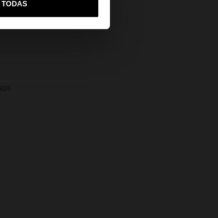
R TODAS
 925