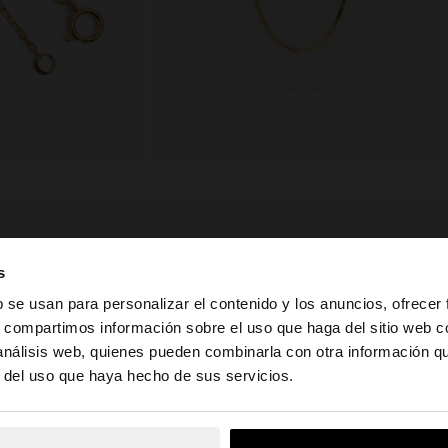
composición, cuidado y origen
s
a calidad. Sin
Composición: 95% Plata de ley, 5%
b se usan para personalizar el contenido y los anuncios, ofrecer
agua para
Perla
s, compartimos información sobre el uso que haga del sitio web 
o. En nuestra
Dimensiones cm: 40.64 (L)
nto para el uso
 análisis web, quienes pueden combinarla con otra información q
la web de Guatemala. ¿Quieres ir a la web de United Stat
r del uso que haya hecho de sus servicios.
Acabado: Baño de oro 18k
Peso: 3.49gr
No, continuar en la web de Guatemala
Sí, llé