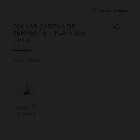
iniciar sesión
COLLAR CADENA DE
SERPIENTE - PLATA 925
Q 449,00
Seleccionado
Dorado
|
230641
Anterior
Next
LLAVERO CHARM OJO CON ABALORIOS
Q 249,00