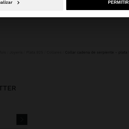
alizar
PERMITI
rfois
Joyería
Plata 925
Collares
collar cadena de serpiente - plata
TTER