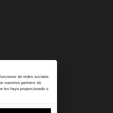
×
 funciones de redes sociales
con nuestros partners de
ue les haya proporcionado o
es?
vame a United States