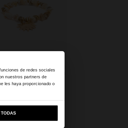
×
 funciones de redes sociales
PULSERA ELÁSTICA CON CONCHAS Y SOL
con nuestros partners de
0
ue les haya proporcionado o
es?
vame a United States
R TODAS