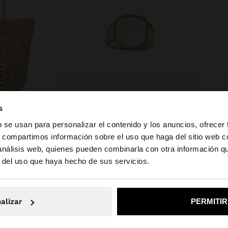
s
b se usan para personalizar el contenido y los anuncios, ofrecer
BOLSO SHOPPER EFECTO RAFIA CON COLGANTE
ANILLO SELLO CON CONCHA PARA MEÑIQUE
s, compartimos información sobre el uso que haga del sitio web 
Q 79,00
Q 99,0
 análisis web, quienes pueden combinarla con otra información q
la web de Guatemala. ¿Quieres ir a la web de United Stat
r del uso que haya hecho de sus servicios.
No, continuar en la web de Guatemala
Sí, llé
alizar
PERMITI