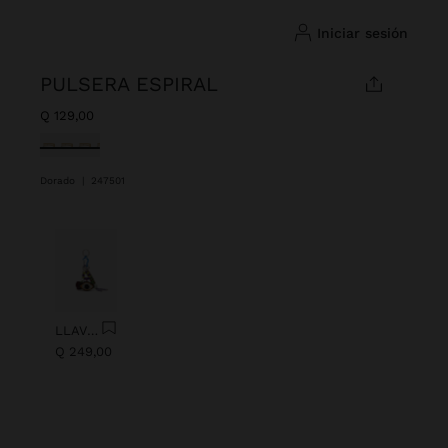
iniciar sesión
PULSERA ESPIRAL
Q 129,00
Seleccionado
Dorado
|
247501
Anterior
Next
LLAVERO CHARM OJO CON ABALORIOS
Q 249,00