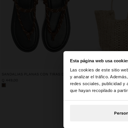
Esta página web usa cookie
hola
Las cookies de este sitio we
SANDALIAS PLANAS CON TIRAS DE CORDÓN ESTAMPADO
y analizar el tráfico. Ademá
Q 449,00
Q 449,00
redes sociales, publicidad y
Estás accediendo a 
que hayan recopilado a parti
Person