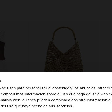
s
b se usan para personalizar el contenido y los anuncios, ofrecer
s, compartimos información sobre el uso que haga del sitio web 
 análisis web, quienes pueden combinarla con otra información q
la web de Guatemala. ¿Quieres ir a la web de United Stat
r del uso que haya hecho de sus servicios.