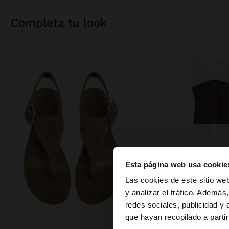
completa tu look
Esta página web usa cookie
hola
Las cookies de este sitio we
y analizar el tráfico. Ademá
redes sociales, publicidad y
Estás accediendo a 
que hayan recopilado a parti