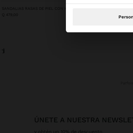
SANDALIAS RASAS DE PIEL CON HEBILLA
VESTIDO LARGO SIN MA
Q 479,00
Q 399,00
Person
Parfoi
ÚNETE A NUESTRA NEWSLE
y obtén un 10% de descuento