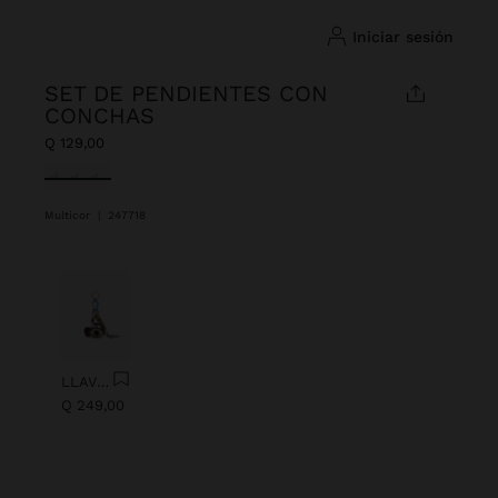
iniciar sesión
SET DE PENDIENTES CON
CONCHAS
Q 129,00
Seleccionado
Multicor
|
247718
Anterior
Next
LLAVERO CHARM OJO CON ABALORIOS
Q 249,00