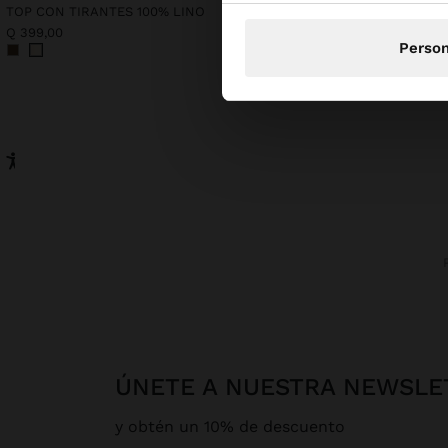
TOP CON TIRANTES 100% LINO
Q 399,00
Q 499,00
Person
ÚNETE A NUESTRA NEWSLE
y obtén un 10% de descuento