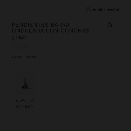
iniciar sesión
PENDIENTES BARRA
ONDULADA CON CONCHAS
Q 119,00
Seleccionado
Blanco
|
247467
Anterior
Next
LLAVERO CHARM OJO CON ABALORIOS
Q 249,00