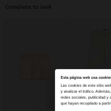
completa tu look
Esta página web usa cookie
hola
Las cookies de este sitio we
y analizar el tráfico. Ademá
redes sociales, publicidad y
Estás accediendo a 
que hayan recopilado a parti