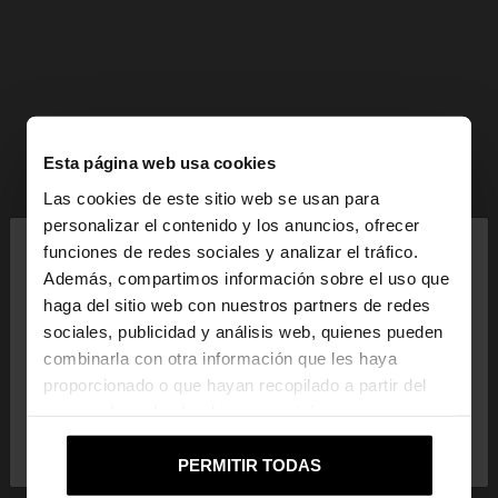
Esta página web usa cookies
Las cookies de este sitio web se usan para
×
personalizar el contenido y los anuncios, ofrecer
hola
funciones de redes sociales y analizar el tráfico.
Además, compartimos información sobre el uso que
haga del sitio web con nuestros partners de redes
Estás accediendo a la web de Guatemala. ¿Quieres
sociales, publicidad y análisis web, quienes pueden
ir a la web de United States?
combinarla con otra información que les haya
proporcionado o que hayan recopilado a partir del
uso que haya hecho de sus servicios.
No, continuar en la web
Sí, llévame a
de Guatemala
United States
PERMITIR TODAS