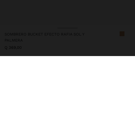
SOMBRERO BUCKET EFECTO RAFIA SOL Y
PALMERA
Q 369,00
248314
|
natural
Sombrero bucket con efecto rafia y detalles bordados coloridos,
inspirado en un estilo artesanal y desenfadado. Acabado
contrastante en la solapa. El accesorio perfecto para dar un toque
divertido y original a los looks de verano.
Accesorios
Sombreros