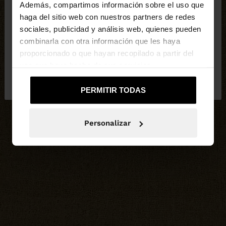
Además, compartimos información sobre el uso que
haga del sitio web con nuestros partners de redes
Estás accediendo a la web de Guatemala. ¿Quieres
sociales, publicidad y análisis web, quienes pueden
ir a la web de United States?
combinarla con otra información que les haya
proporcionado o que hayan recopilado a partir del
uso que haya hecho de sus servicios.
No, continuar en la web
Sí, llévame a
de Guatemala
United States
PERMITIR TODAS
Personalizar