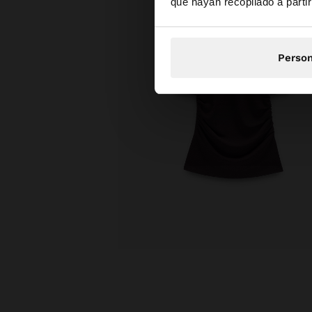
que hayan recopilado a parti
N
Person