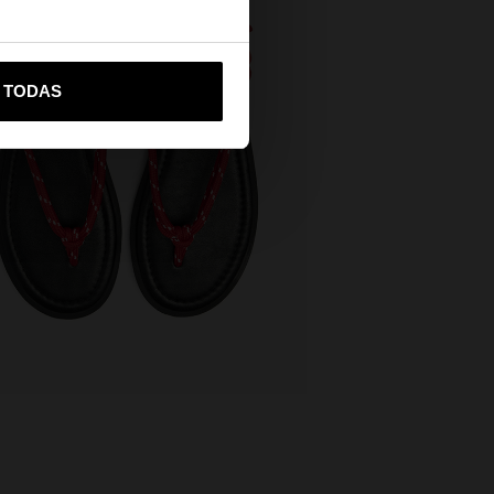
vame a United States
R TODAS