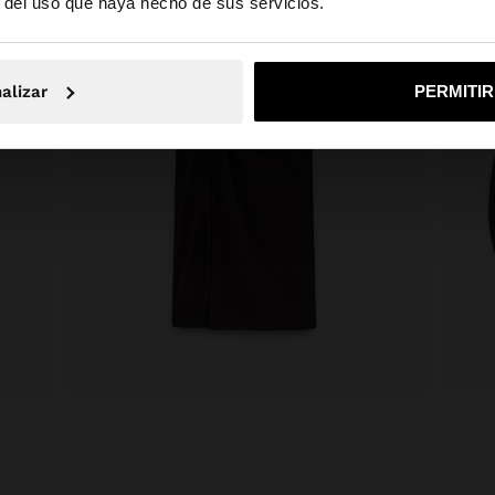
r del uso que haya hecho de sus servicios.
o, continuar en la web de Dominican Republic
Sí, llé
alizar
PERMITI