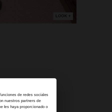
×
 funciones de redes sociales
con nuestros partners de
ue les haya proporcionado o
ited States?