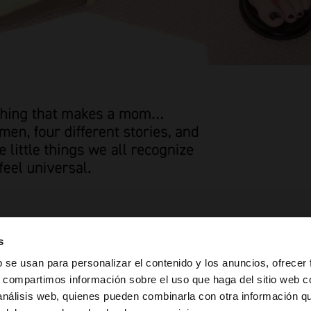
s
b se usan para personalizar el contenido y los anuncios, ofrecer
s, compartimos información sobre el uso que haga del sitio web 
 análisis web, quienes pueden combinarla con otra información q
la web de Dominican Republic. ¿Quieres ir a la web de Un