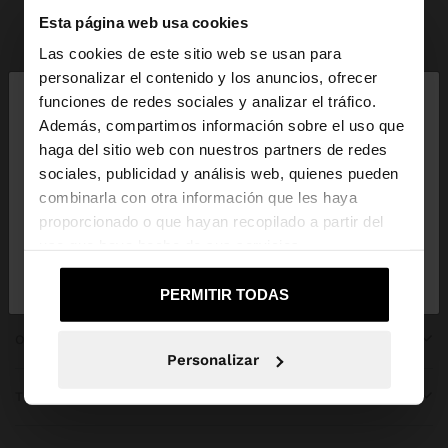
Esta página web usa cookies
Parfois
bridal collection
Las cookies de este sitio web se usan para
×
personalizar el contenido y los anuncios, ofrecer
hola
funciones de redes sociales y analizar el tráfico.
Además, compartimos información sobre el uso que
haga del sitio web con nuestros partners de redes
Estás accediendo a la web de Dominican Republic.
ÚNETE A NUESTRA NEWSLETTER
sociales, publicidad y análisis web, quienes pueden
¿Quieres ir a la web de United States?
combinarla con otra información que les haya
y obtén un 10% de descuento
proporcionado o que hayan recopilado a partir del
uso que haya hecho de sus servicios.
No, continuar en la web de
Sí, llévame a
Dominican Republic
United States
PERMITIR TODAS
OBTENER AYUDA
Personalizar
TENDENCIAS