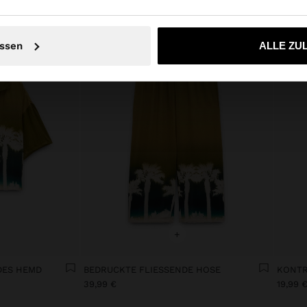
Nein, bleiben Sie bei Luxembourg
Ja, bringen Sie m
ssen
ALLE ZU
+
ES HEMD
BEDRUCKTE FLIESSENDE HOSE
KONTR
39,99 €
19,99 