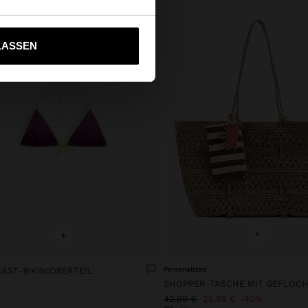
ich zu United States
LASSEN
+
+
AST-BIKINIOBERTEIL
Personalized
€
42,99 €
25,99 €
40%