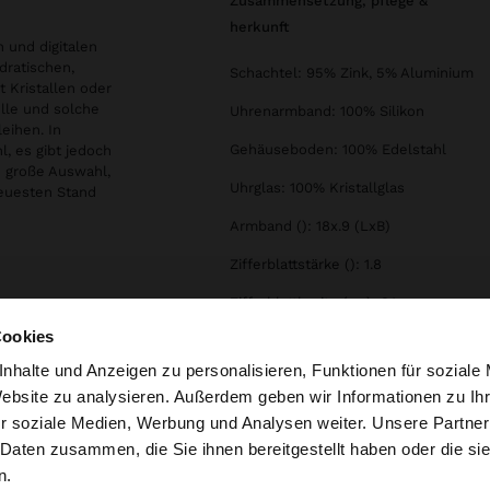
zusammensetzung, pflege &
herkunft
n und digitalen
adratischen,
Schachtel: 95% Zink, 5% Aluminium
t Kristallen oder
elle und solche
Uhrenarmband: 100% Silikon
eihen. In
Gehäuseboden: 100% Edelstahl
, es gibt jedoch
e große Auswahl,
Uhrglas: 100% Kristallglas
neuesten Stand
Armband (): 18x.9 (LxB)
Zifferblattstärke (): 1.8
Zifferblattbreite (cm): 3.1
Cookies
Wasserdicht: Nein
nhalte und Anzeigen zu personalisieren, Funktionen für soziale
Website zu analysieren. Außerdem geben wir Informationen zu I
r soziale Medien, Werbung und Analysen weiter. Unsere Partner
embourg auf die Website zu. Möchten Sie unsere United S
 Daten zusammen, die Sie ihnen bereitgestellt haben oder die s
n.