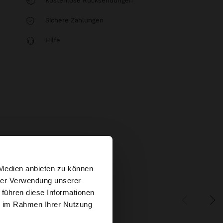
Kostenlose Rücksendungen
Sichere Zahlungen
Hilfe
×
 Medien anbieten zu können
hrer Verwendung unserer
 führen diese Informationen
tates Website
ie im Rahmen Ihrer Nutzung