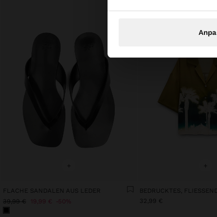
Anpa
+
+
FLACHE SANDALEN AUS LEDER
BEDRUCKTES, FLIESSEND
32,99 €
39,99 €
19,99 €
50%