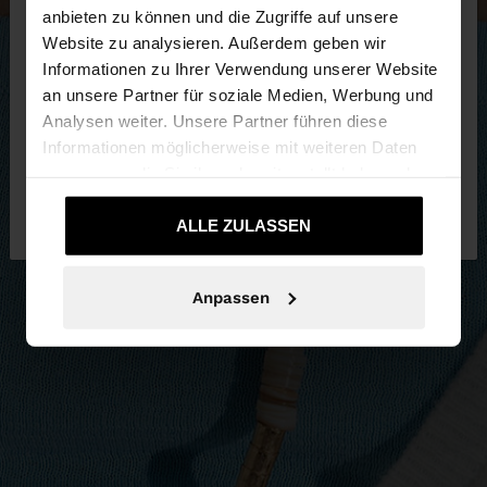
anbieten zu können und die Zugriffe auf unsere
Website zu analysieren. Außerdem geben wir
Sie greifen von Luxembourg auf die Website zu.
Informationen zu Ihrer Verwendung unserer Website
Möchten Sie unsere United States Website
an unsere Partner für soziale Medien, Werbung und
durchsuchen?
Analysen weiter. Unsere Partner führen diese
Informationen möglicherweise mit weiteren Daten
zusammen, die Sie ihnen bereitgestellt haben oder
Nein, bleiben Sie bei
Ja, bringen Sie mich
die sie im Rahmen Ihrer Nutzung der Dienste
Luxembourg
zu United States
gesammelt haben.
ALLE ZULASSEN
Anpassen