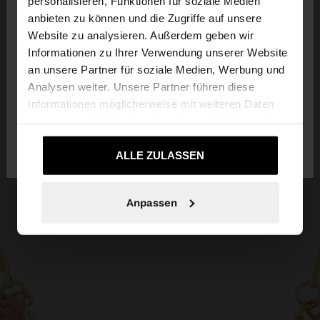
×
personalisieren, Funktionen für soziale Medien
hallo
anbieten zu können und die Zugriffe auf unsere
Website zu analysieren. Außerdem geben wir
Sie greifen von Luxembourg auf die Website zu.
Informationen zu Ihrer Verwendung unserer Website
Möchten Sie unsere United States Website
an unsere Partner für soziale Medien, Werbung und
durchsuchen?
Analysen weiter. Unsere Partner führen diese
Informationen möglicherweise mit weiteren Daten
zusammen, die Sie ihnen bereitgestellt haben oder
Nein, bleiben Sie bei
Ja, bringen Sie mich
die sie im Rahmen Ihrer Nutzung der Dienste
Luxembourg
zu United States
gesammelt haben.
ALLE ZULASSEN
Anpassen