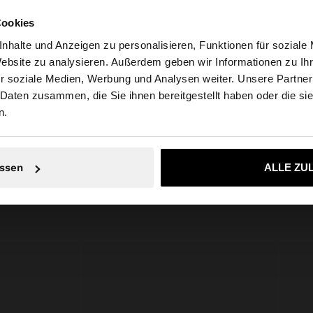
ellverschlüssen.
Aussen Material: 100% Polyester
h für 15" Laptop.
Cookies
. Rückwärtiger
Futter: 100% Polyester
nhalte und Anzeigen zu personalisieren, Funktionen für soziale
stellbare
Abmessungen cm: 30x40x15
Website zu analysieren. Außerdem geben wir Informationen zu I
(LxHxB)
r soziale Medien, Werbung und Analysen weiter. Unsere Partner
embourg auf die Website zu. Möchten Sie unsere United S
 Daten zusammen, die Sie ihnen bereitgestellt haben oder die s
Gürtellänge (Min. - Max.): 1
n.
Type of Opening: ZIPPER
Fassungsvermögen (l): 15
Nein, bleiben Sie bei Luxembourg
Ja, bringen Sie m
ssen
ALLE ZU