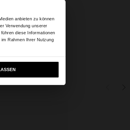
Hilfe
×
 Medien anbieten zu können
hrer Verwendung unserer
 führen diese Informationen
tates Website
ie im Rahmen Ihrer Nutzung
ich zu United States
LASSEN