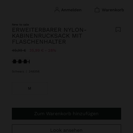
anmelden
warenkorb
New to sale
ERWEITERBARER NYLON-
KABINENRUCKSACK MIT
FLASCHENHALTER
Preis reduziert ab
bis
49,99 €
35,99 €
28%
ausgewählt
Schwarz
|
248356
M
Zum Warenkorb hinzufügen
Look ansehen