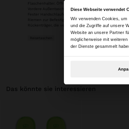
Flaschenhalter. Öffnungen mit Reißverschluss und Schn
Vordere Außentaschen. Innenfutter mit Gummizügen. Fac
Diese Webseite verwendet 
Fester Handschlaufe an einer Seite und am oberen Teil
hallo
Wir verwenden Cookies, um I
Riemen zur Befestigung am Trolley. Gepolsterte und ver
und die Zugriffe auf unsere 
Rückenträger, die versteckt werden können.
Website an unsere Partner fü
Sie greifen von Lux
Reisetaschen
möglicherweise mit weiteren
durchsuchen?
der Dienste gesammelt habe
Anpa
das könnte sie interessieren