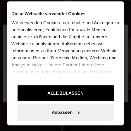
Diese Webseite verwendet Cookies
Wir verwenden Cookies, um Inhalte und Anzeigen zu
×
personalisieren, Funktionen für soziale Medien
hallo
anbieten zu können und die Zugriffe auf unsere
Website zu analysieren. Außerdem geben wir
Sie greifen von Luxembourg auf die Website zu.
Informationen zu Ihrer Verwendung unserer Website
Möchten Sie unsere United States Website
an unsere Partner für soziale Medien, Werbung und
durchsuchen?
Analysen weiter. Unsere Partner führen diese
Informationen möglicherweise mit weiteren Daten
zusammen, die Sie ihnen bereitgestellt haben oder
Nein, bleiben Sie bei
Ja, bringen Sie mich
die sie im Rahmen Ihrer Nutzung der Dienste
Luxembourg
zu United States
gesammelt haben.
ALLE ZULASSEN
Anpassen