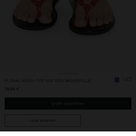
+3
FLORAL HÄKEL-TOP AUS 100% BAUMWOLLE
39,99 €
Größe auswählen
Look ansehen