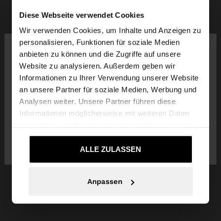
Diese Webseite verwendet Cookies
Wir verwenden Cookies, um Inhalte und Anzeigen zu
×
personalisieren, Funktionen für soziale Medien
hallo
anbieten zu können und die Zugriffe auf unsere
Website zu analysieren. Außerdem geben wir
Sie greifen von Luxembourg auf die Website zu.
Informationen zu Ihrer Verwendung unserer Website
Möchten Sie unsere United States Website
an unsere Partner für soziale Medien, Werbung und
durchsuchen?
Analysen weiter. Unsere Partner führen diese
Informationen möglicherweise mit weiteren Daten
zusammen, die Sie ihnen bereitgestellt haben oder
Nein, bleiben Sie bei
Ja, bringen Sie mich
die sie im Rahmen Ihrer Nutzung der Dienste
Luxembourg
zu United States
gesammelt haben.
ALLE ZULASSEN
Anpassen