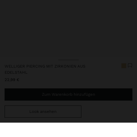
WELLIGER PIERCING MIT ZIRKONIEN AUS
EDELSTAHL
22,99 €
Zum Warenkorb hinzufügen
Look ansehen
Sie benötigen noch
39,99 €
für eine kostenlose Lieferung