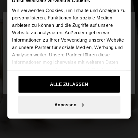
Diese Webseite verwendet Cookies
Wir verwenden Cookies, um Inhalte und Anzeigen zu
×
personalisieren, Funktionen für soziale Medien
hallo
anbieten zu können und die Zugriffe auf unsere
Website zu analysieren. Außerdem geben wir
Sie greifen von Luxembourg auf die Website zu.
Informationen zu Ihrer Verwendung unserer Website
Möchten Sie unsere United States Website
an unsere Partner für soziale Medien, Werbung und
durchsuchen?
Analysen weiter. Unsere Partner führen diese
Informationen möglicherweise mit weiteren Daten
zusammen, die Sie ihnen bereitgestellt haben oder
Nein, bleiben Sie bei
Ja, bringen Sie mich
die sie im Rahmen Ihrer Nutzung der Dienste
Luxembourg
zu United States
gesammelt haben.
ALLE ZULASSEN
Anpassen