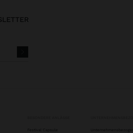
SLETTER
BESONDERE ANLÄSSE
UNTERNEHMENSBEZ
Festival Capsule
Unternehmensbezoge