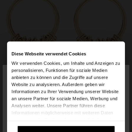
Diese Webseite verwendet Cookies
Wir verwenden Cookies, um Inhalte und Anzeigen zu
×
personalisieren, Funktionen für soziale Medien
hallo
anbieten zu können und die Zugriffe auf unsere
Website zu analysieren. Außerdem geben wir
Sie greifen von Schweiz auf die Website zu.
Informationen zu Ihrer Verwendung unserer Website
Möchten Sie unsere United States Website
an unsere Partner für soziale Medien, Werbung und
durchsuchen?
Analysen weiter. Unsere Partner führen diese
Informationen möglicherweise mit weiteren Daten
zusammen, die Sie ihnen bereitgestellt haben oder
Nein, bleiben Sie
Ja, bringen Sie mich zu
die sie im Rahmen Ihrer Nutzung der Dienste