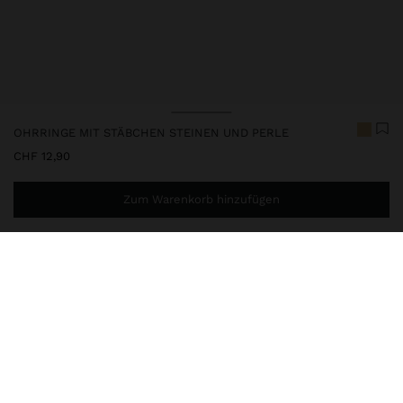
OHRRINGE MIT STÄBCHEN STEINEN UND PERLE
CHF 12,90
Zum Warenkorb hinzufügen
Sie benötigen noch
CHF 59,99
für eine kostenlose Lieferung
nach Hause
248007
|
mehrfarbig
Ohrringe mit Basis in Form eines Rings und Anhängern aus
unregelmäßigen Stäbchen und Medaillen, mit Perlen und Perle
aus Steinen an den Enden. Goldfarbene Ausführung.