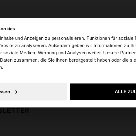
Cookies
nhalte und Anzeigen zu personalisieren, Funktionen für soziale
Website zu analysieren. Außerdem geben wir Informationen zu I
r soziale Medien, Werbung und Analysen weiter. Unsere Partner
weiz auf die Website zu. Möchten Sie unsere United State
 Daten zusammen, die Sie ihnen bereitgestellt haben oder die s
n.
Parfois
Schmuck
Ohrringe
Hoop-Ohrringe
creolen mit zirkoniastein
Nein, bleiben Sie bei Schweiz
Ja, bringen Sie m
ssen
ALLE ZU
SLETTER