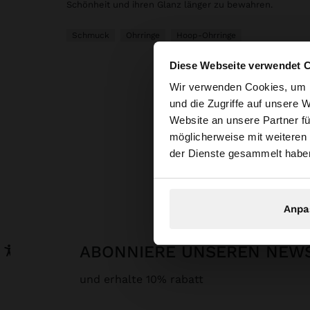
Schönheit und ihren Glanz länger zu bewahren.
Schmuck
Ohrringe
Hoop-Ohrringe
Diese Webseite verwendet 
hallo
Wir verwenden Cookies, um I
und die Zugriffe auf unsere 
Website an unsere Partner fü
Sie greifen von Sch
möglicherweise mit weiteren
durchsuchen?
der Dienste gesammelt habe
Anpa
ABONNIERE UNSEREN NEW
und erhalte 10% rabatt