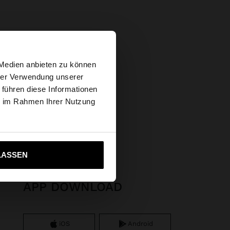
×
 Medien anbieten zu können
hrer Verwendung unserer
 führen diese Informationen
s Website
ie im Rahmen Ihrer Nutzung
en
ich zu United States
LASSEN
APP DOWNLOAD
iOS
Android