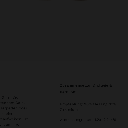
zusammensetzung, pflege &
herkunft
 Ohrringe,
htendem Gold.
Empfehlung: 90% Messing, 10%
sserperlen oder
Zirkonium
sie eine
 aufweisen, ist
Abmessungen cm: 1.2x1.2 (LxB)
en, um ihre