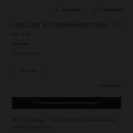
anmelden
warenkorb
CREOLEN MIT ZIRKONIASTEINEN
CHF 12,90
ausgewählt
Golden
|
242790
One size
größenangaben
Zum Warenkorb hinzufügen
Sie benötigen noch
CHF 59,99
für eine kostenlose
Lieferung nach Hause