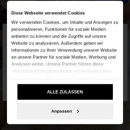
Diese Webseite verwendet Cookies
Wir verwenden Cookies, um Inhalte und Anzeigen zu
×
personalisieren, Funktionen für soziale Medien
hallo
anbieten zu können und die Zugriffe auf unsere
Website zu analysieren. Außerdem geben wir
Sie greifen von Schweiz auf die Website zu.
Informationen zu Ihrer Verwendung unserer Website
Möchten Sie unsere United States Website
an unsere Partner für soziale Medien, Werbung und
durchsuchen?
Analysen weiter. Unsere Partner führen diese
Informationen möglicherweise mit weiteren Daten
zusammen, die Sie ihnen bereitgestellt haben oder
Nein, bleiben Sie
Ja, bringen Sie mich zu
die sie im Rahmen Ihrer Nutzung der Dienste
bei Schweiz
United States
gesammelt haben.
ALLE ZULASSEN
Anpassen