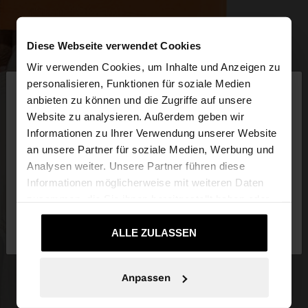
Diese Webseite verwendet Cookies
Wir verwenden Cookies, um Inhalte und Anzeigen zu
×
personalisieren, Funktionen für soziale Medien
hallo
anbieten zu können und die Zugriffe auf unsere
Website zu analysieren. Außerdem geben wir
Sie greifen von Schweiz auf die Website zu.
Informationen zu Ihrer Verwendung unserer Website
Möchten Sie unsere United States Website
an unsere Partner für soziale Medien, Werbung und
durchsuchen?
Analysen weiter. Unsere Partner führen diese
Informationen möglicherweise mit weiteren Daten
zusammen, die Sie ihnen bereitgestellt haben oder
Nein, bleiben Sie
Ja, bringen Sie mich zu
die sie im Rahmen Ihrer Nutzung der Dienste
bei Schweiz
United States
gesammelt haben.
ALLE ZULASSEN
Anpassen