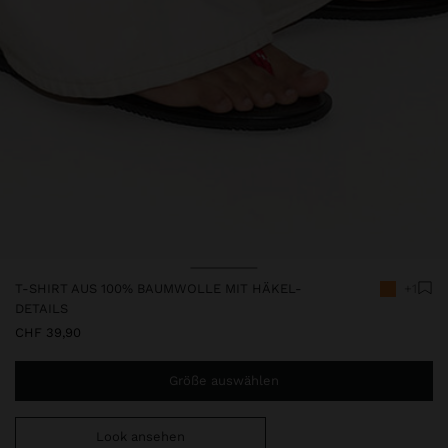
Preis reduziert ab
bis
T-SHIRT AUS 100% BAUMWOLLE MIT HÄKEL-
+1
DETAILS
CHF 39,90
Größe auswählen
Look ansehen