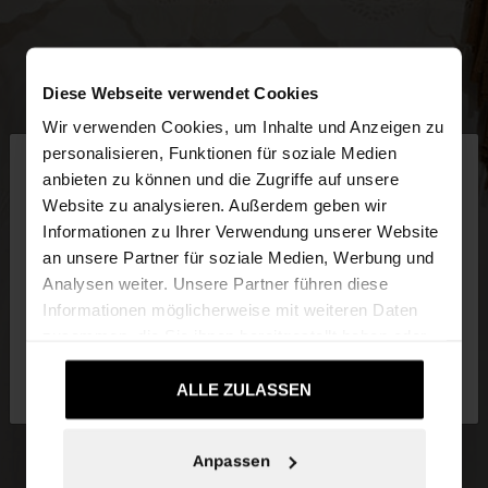
Diese Webseite verwendet Cookies
Wir verwenden Cookies, um Inhalte und Anzeigen zu
×
personalisieren, Funktionen für soziale Medien
hallo
anbieten zu können und die Zugriffe auf unsere
Website zu analysieren. Außerdem geben wir
Sie greifen von Schweiz auf die Website zu.
Informationen zu Ihrer Verwendung unserer Website
Möchten Sie unsere United States Website
an unsere Partner für soziale Medien, Werbung und
durchsuchen?
Analysen weiter. Unsere Partner führen diese
Informationen möglicherweise mit weiteren Daten
zusammen, die Sie ihnen bereitgestellt haben oder
Nein, bleiben Sie
Ja, bringen Sie mich zu
die sie im Rahmen Ihrer Nutzung der Dienste
bei Schweiz
United States
gesammelt haben.
ALLE ZULASSEN
Anpassen