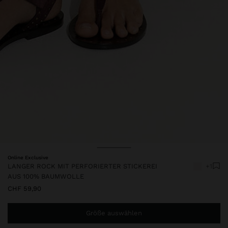
Preis reduziert ab
bis
Online Exclusive
LANGER ROCK MIT PERFORIERTER STICKEREI
+1
AUS 100% BAUMWOLLE
CHF 59,90
Größe auswählen