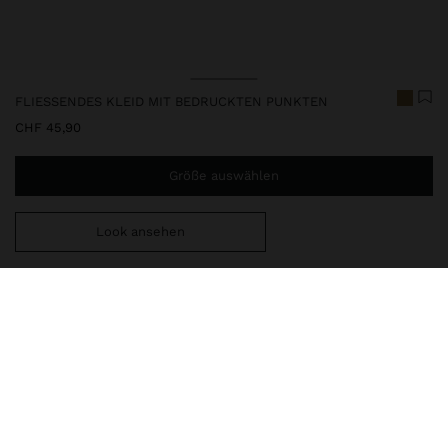
FLIESSENDES KLEID MIT BEDRUCKTEN PUNKTEN
CHF 45,90
Größe auswählen
Look ansehen
Sie benötigen noch
CHF 59,99
für eine kostenlose Lieferung
nach Hause
247395
|
mehrfarbig
Fließendes Kleid mit bedruckten Punkten. Rundhalsausschnitt mit
Rüschen-Detail und V-förmigem Schlitz; Kordeln mit Perlen an