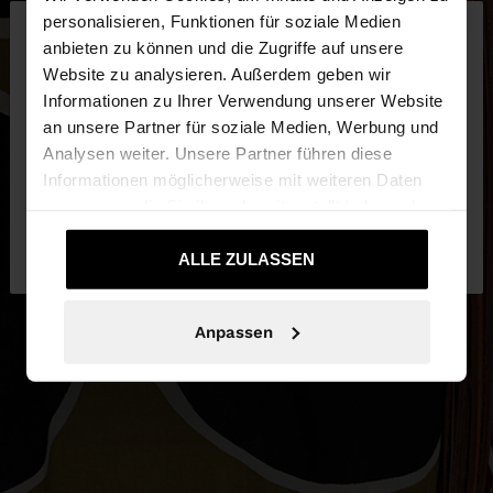
×
personalisieren, Funktionen für soziale Medien
hallo
anbieten zu können und die Zugriffe auf unsere
Website zu analysieren. Außerdem geben wir
Sie greifen von Schweiz auf die Website zu.
Informationen zu Ihrer Verwendung unserer Website
Möchten Sie unsere United States Website
an unsere Partner für soziale Medien, Werbung und
durchsuchen?
Analysen weiter. Unsere Partner führen diese
Informationen möglicherweise mit weiteren Daten
zusammen, die Sie ihnen bereitgestellt haben oder
Nein, bleiben Sie
Ja, bringen Sie mich zu
die sie im Rahmen Ihrer Nutzung der Dienste
bei Schweiz
United States
gesammelt haben.
ALLE ZULASSEN
Anpassen