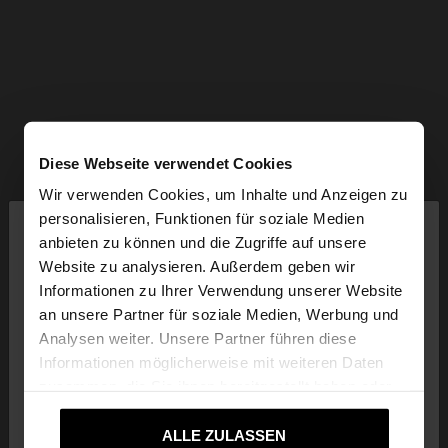
Diese Webseite verwendet Cookies
Wir verwenden Cookies, um Inhalte und Anzeigen zu
×
personalisieren, Funktionen für soziale Medien
hallo
anbieten zu können und die Zugriffe auf unsere
Website zu analysieren. Außerdem geben wir
Sie greifen von Schweiz auf die Website zu.
Informationen zu Ihrer Verwendung unserer Website
Möchten Sie unsere United States Website
an unsere Partner für soziale Medien, Werbung und
durchsuchen?
Analysen weiter. Unsere Partner führen diese
Informationen möglicherweise mit weiteren Daten
zusammen, die Sie ihnen bereitgestellt haben oder
Nein, bleiben Sie
Ja, bringen Sie mich zu
die sie im Rahmen Ihrer Nutzung der Dienste
bei Schweiz
United States
gesammelt haben.
ALLE ZULASSEN