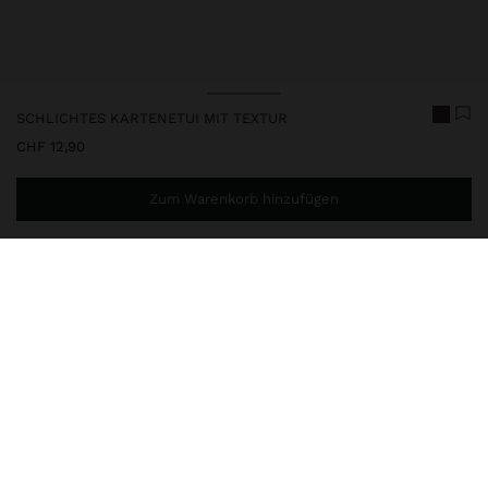
SCHLICHTES KARTENETUI MIT TEXTUR
CHF 12,90
Zum Warenkorb hinzufügen
Sie benötigen noch
CHF 59,99
für eine kostenlose Lieferung
nach Hause
248467
|
braun
Schlichtes Kartenetui mit Textur. Zentrales Fach mit Innenfutter.
Reißverschluss.
Geldbörse
Kartenetuis