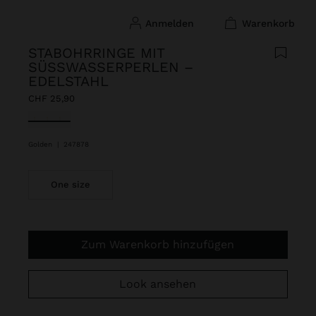
anmelden
warenkorb
STABOHRRINGE MIT
SÜSSWASSERPERLEN – E
DELSTAHL
CHF 25,90
ausgewählt
Golden
|
247878
One size
Zum Warenkorb hinzufügen
Look ansehen