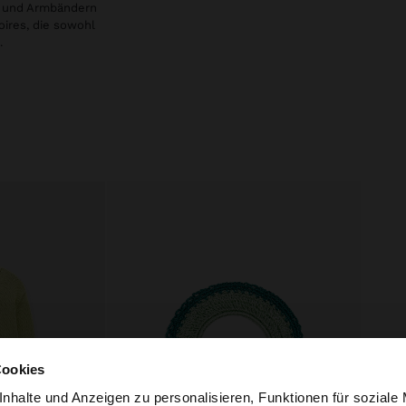
en und Armbändern
oires, die sowohl
.
Cookies
nhalte und Anzeigen zu personalisieren, Funktionen für soziale