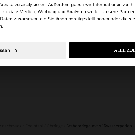
Website zu analysieren. Außerdem geben wir Informationen zu I
r soziale Medien, Werbung und Analysen weiter. Unsere Partner
weiz auf die Website zu. Möchten Sie unsere United State
 Daten zusammen, die Sie ihnen bereitgestellt haben oder die s
n.
+
Nein, bleiben Sie bei Schweiz
Ja, bringen Sie m
STRICK-NETZ-PULLOVER AUS 100% BAUMWOLLE
BICOLOR GEHÄKELTES HAARGUMMI
ssen
ALLE ZU
CHF 12,90
50%
Feinschmuck
Edelstahl
Ohrringe
stabohrringe mit süßwasserperlen 