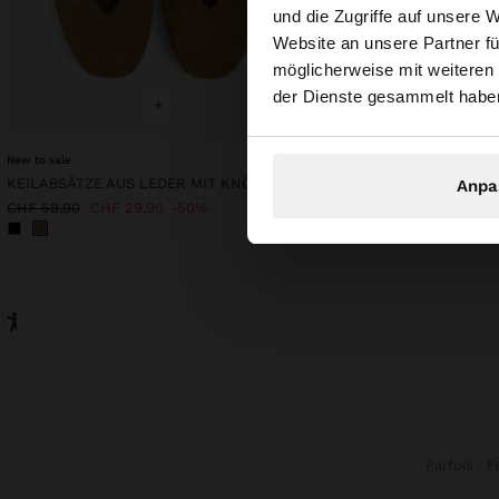
und die Zugriffe auf unsere 
Website an unsere Partner fü
Sie greifen von Sch
möglicherweise mit weiteren
durchsuchen?
der Dienste gesammelt habe
+
+
New to sale
KEILABSÄTZE AUS LEDER MIT KNÖCHELRIEMEN
Anpa
CHF 59,90
CHF 29,90
CHF 59,90
CHF 29,90
50%
Parfois