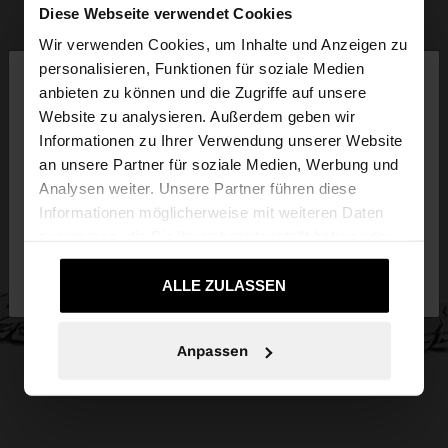
Diese Webseite verwendet Cookies
Wir verwenden Cookies, um Inhalte und Anzeigen zu
×
personalisieren, Funktionen für soziale Medien
hallo
anbieten zu können und die Zugriffe auf unsere
Website zu analysieren. Außerdem geben wir
Sie greifen von Schweiz auf die Website zu.
Informationen zu Ihrer Verwendung unserer Website
Möchten Sie unsere United States Website
an unsere Partner für soziale Medien, Werbung und
durchsuchen?
Analysen weiter. Unsere Partner führen diese
Informationen möglicherweise mit weiteren Daten
zusammen, die Sie ihnen bereitgestellt haben oder
Nein, bleiben Sie
Ja, bringen Sie mich zu
die sie im Rahmen Ihrer Nutzung der Dienste
bei Schweiz
United States
gesammelt haben.
ALLE ZULASSEN
Anpassen