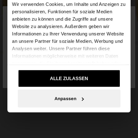
Wir verwenden Cookies, um Inhalte und Anzeigen zu
×
personalisieren, Funktionen für soziale Medien
hallo
anbieten zu können und die Zugriffe auf unsere
Website zu analysieren. Außerdem geben wir
Sie greifen von Schweiz auf die Website zu.
Informationen zu Ihrer Verwendung unserer Website
Möchten Sie unsere United States Website
an unsere Partner für soziale Medien, Werbung und
durchsuchen?
Analysen weiter. Unsere Partner führen diese
Informationen möglicherweise mit weiteren Daten
zusammen, die Sie ihnen bereitgestellt haben oder
Nein, bleiben Sie
Ja, bringen Sie mich zu
die sie im Rahmen Ihrer Nutzung der Dienste
bei Schweiz
United States
gesammelt haben.
ALLE ZULASSEN
Anpassen