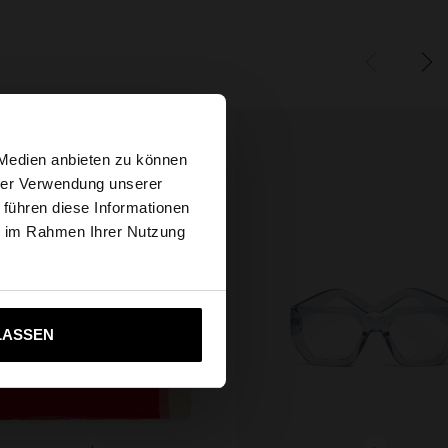
×
 Medien anbieten zu können
hrer Verwendung unserer
 führen diese Informationen
s Website
ie im Rahmen Ihrer Nutzung
ich zu United States
LASSEN