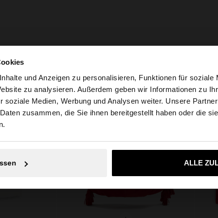
Cookies
nhalte und Anzeigen zu personalisieren, Funktionen für soziale
Website zu analysieren. Außerdem geben wir Informationen zu I
r soziale Medien, Werbung und Analysen weiter. Unsere Partner
weiz auf die Website zu. Möchten Sie unsere United State
 Daten zusammen, die Sie ihnen bereitgestellt haben oder die s
n.
Nein, bleiben Sie bei Schweiz
Ja, bringen Sie m
ssen
ALLE ZU