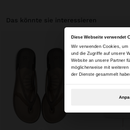
das könnte sie interessieren
Diese Webseite verwendet 
hallo
Wir verwenden Cookies, um I
und die Zugriffe auf unsere 
Website an unsere Partner fü
Sie greifen von Sch
möglicherweise mit weiteren
durchsuchen?
der Dienste gesammelt habe
Anpa