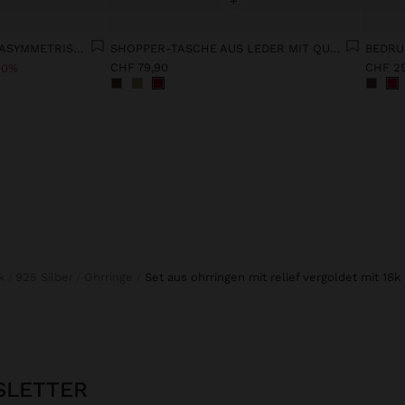
+
KLEID AUS LYOCELL MIT ASYMMETRISCHEN TRÄGERN
SHOPPER-TASCHE AUS LEDER MIT QUASTEN UND INTEGRIERTEM TRÄGER
BEDRU
CHF 79,90
CHF 2
50%
k
925 Silber
Ohrringe
set aus ohrringen mit relief vergoldet mit 18k
SLETTER