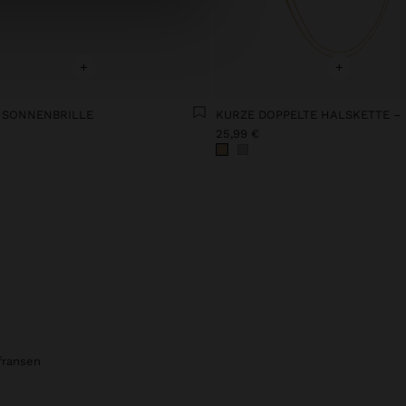
+
+
 SONNENBRILLE
€
25,99 €
fransen