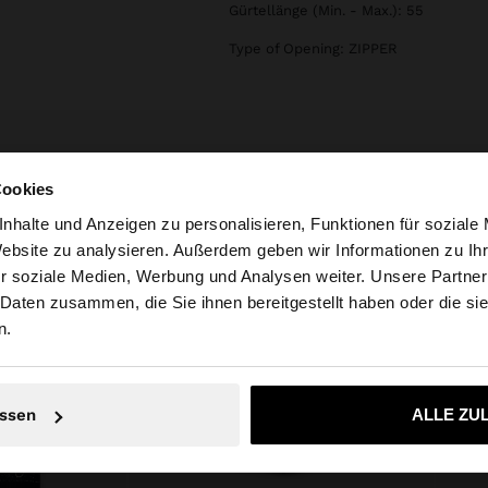
Gürtellänge (Min. - Max.): 55
Type of Opening: ZIPPER
Cookies
nhalte und Anzeigen zu personalisieren, Funktionen für soziale
Website zu analysieren. Außerdem geben wir Informationen zu I
r soziale Medien, Werbung und Analysen weiter. Unsere Partner
ria auf die Website zu. Möchten Sie unsere United States
 Daten zusammen, die Sie ihnen bereitgestellt haben oder die s
n.
Nein, bleiben Sie bei Austria
Ja, bringen Sie m
ssen
ALLE ZU