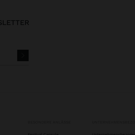
SLETTER
BESONDERE ANLÄSSE
UNTERNEHMENSBEZ
Festival Capsule
Unternehmensbezoge