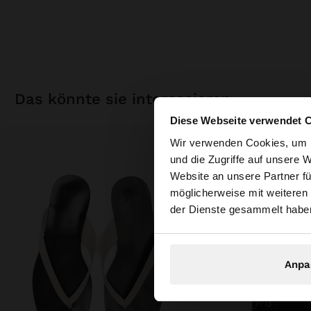
das könnte sie interessieren
Diese Webseite verwendet 
hallo
Wir verwenden Cookies, um I
und die Zugriffe auf unsere 
Website an unsere Partner fü
Sie greifen von Aust
möglicherweise mit weiteren
durchsuchen?
der Dienste gesammelt habe
Anpa