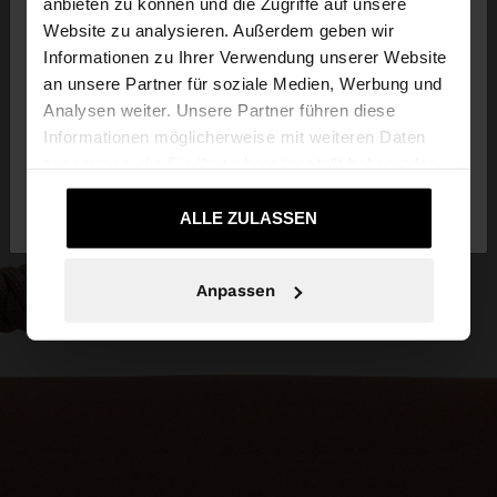
anbieten zu können und die Zugriffe auf unsere
Website zu analysieren. Außerdem geben wir
Sie greifen von Austria auf die Website zu.
Informationen zu Ihrer Verwendung unserer Website
Möchten Sie unsere United States Website
an unsere Partner für soziale Medien, Werbung und
durchsuchen?
Analysen weiter. Unsere Partner führen diese
Informationen möglicherweise mit weiteren Daten
zusammen, die Sie ihnen bereitgestellt haben oder
Nein, bleiben Sie
Ja, bringen Sie mich zu
die sie im Rahmen Ihrer Nutzung der Dienste
bei Austria
United States
gesammelt haben.
ALLE ZULASSEN
Anpassen