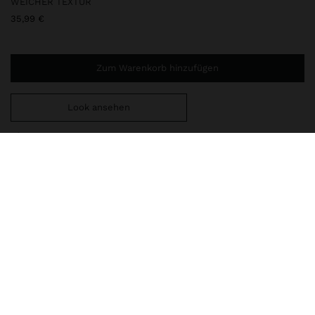
WEICHER TEXTUR
35,99 €
Zum Warenkorb hinzufügen
Look ansehen
Sie benötigen noch
44,99 €
für eine kostenlose Lieferung
nach Hause
248509
|
braun
Handtasche mittlerer Größe mit weicher Textur. Futter und
Innentasche. Außentaschen. Verschluss mit magnetischer Klappe.
Abnehmbare Kordelträger. Inklusive verstellbarem und
abnehmbarem Umhängeträger.
Taschen
Umhängetaschen