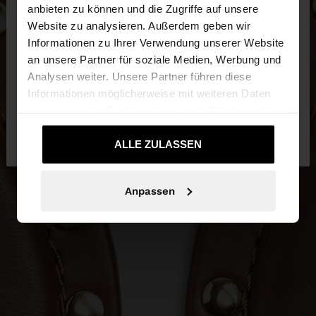
anbieten zu können und die Zugriffe auf unsere
Website zu analysieren. Außerdem geben wir
Sie greifen von Austria auf die Website zu.
Informationen zu Ihrer Verwendung unserer Website
Möchten Sie unsere United States Website
an unsere Partner für soziale Medien, Werbung und
durchsuchen?
Analysen weiter. Unsere Partner führen diese
Informationen möglicherweise mit weiteren Daten
zusammen, die Sie ihnen bereitgestellt haben oder
Nein, bleiben Sie
Ja, bringen Sie mich zu
die sie im Rahmen Ihrer Nutzung der Dienste
bei Austria
United States
gesammelt haben.
ALLE ZULASSEN
Anpassen