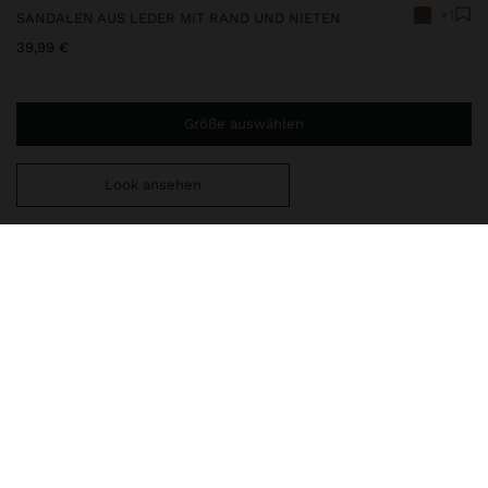
+1
SANDALEN AUS LEDER MIT RAND UND NIETEN
39,99 €
Größe auswählen
Look ansehen
Sie benötigen noch
44,99 €
für eine kostenlose Lieferung
nach Hause
246668
|
kamel
Sandalen aus Leder mit Zehensteg und verstellbarem
Fersenriemen mit Schnalle. Gepolsterte Innensohle mit
Metallnieten am Rand. Ovale Spitze. Laufsohle aus
thermoplastischem Polyurethan.
Schuhe
Flache Sandalen