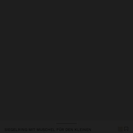
Preis reduziert ab
bis
Preis reduziert ab
bis
SIEGELRING MIT MUSCHEL FÜR DEN KLEINEN