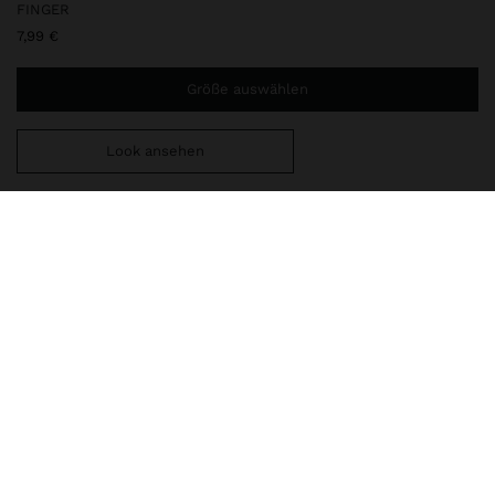
FINGER
7,99 €
Größe auswählen
Look ansehen
Sie benötigen noch
44,99 €
für eine kostenlose Lieferung
nach Hause
247505
|
weiß
Ring im Siegelstil für den kleinen Finger mit quadratischem Detail
aus Muschel. Antik-Optik. Goldfarbene Ausführung.
Schmuck
Ringe
lieferung, umtausch und rücksendung