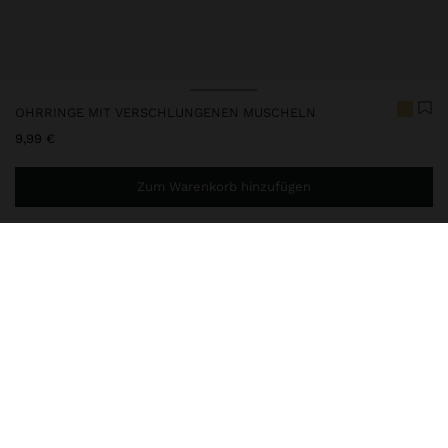
OHRRINGE MIT VERSCHLUNGENEN MUSCHELN
9,99 €
Zum Warenkorb hinzufügen
Sie benötigen noch
44,99 €
für eine kostenlose Lieferung
nach Hause
247462
|
weiß
Lange Ohrringe aus ineinander verschlungenen Ringen mit
Muschelperlen. Basis in Ringform. Antik-Optik. Goldfarbene
Ausführung.
Schmuck
Ohrringe