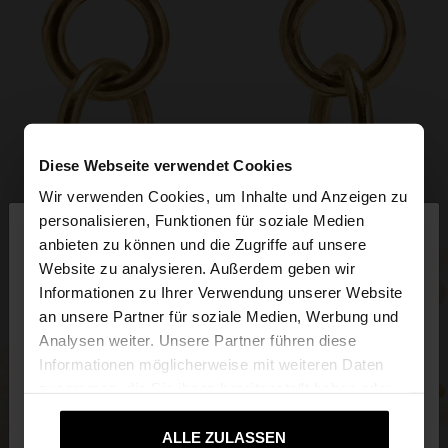
Diese Webseite verwendet Cookies
Wir verwenden Cookies, um Inhalte und Anzeigen zu
×
personalisieren, Funktionen für soziale Medien
hallo
anbieten zu können und die Zugriffe auf unsere
Website zu analysieren. Außerdem geben wir
Sie greifen von Austria auf die Website zu.
Informationen zu Ihrer Verwendung unserer Website
Möchten Sie unsere United States Website
an unsere Partner für soziale Medien, Werbung und
durchsuchen?
Analysen weiter. Unsere Partner führen diese
Informationen möglicherweise mit weiteren Daten
zusammen, die Sie ihnen bereitgestellt haben oder
Nein, bleiben Sie
Ja, bringen Sie mich zu
die sie im Rahmen Ihrer Nutzung der Dienste
bei Austria
United States
gesammelt haben.
ALLE ZULASSEN