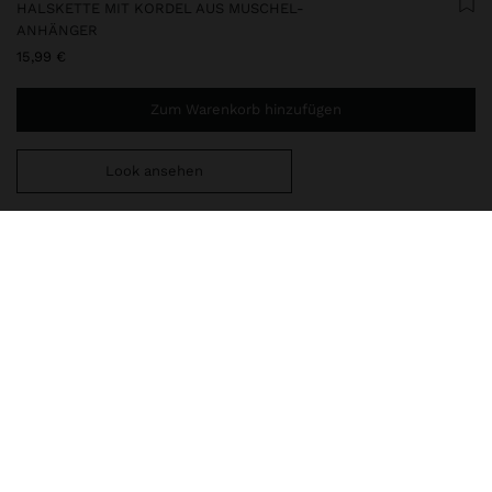
HALSKETTE MIT KORDEL AUS MUSCHEL-
ANHÄNGER
15,99 €
Zum Warenkorb hinzufügen
Look ansehen
Sie benötigen noch
44,99 €
für eine kostenlose Lieferung
nach Hause
247423
|
weiß
Lange Halskette aus Kordel mit Details aus Metallringen. Anhänger
in Form einer Spiral-Schnecke mit Perlenrand aus Muscheln.
Karabinerverschluss. Antik-Optik. Goldfarbene Ausführung.
Schmuck
Halsketten