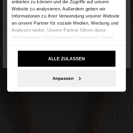
anbieten zu können und die Zugriffe auf unsere
Website zu analysieren. Außerdem geben wir
Sie greifen von Austria auf die Website zu.
Informationen zu Ihrer Verwendung unserer Website
Möchten Sie unsere United States Website
an unsere Partner für soziale Medien, Werbung und
durchsuchen?
Analysen weiter. Unsere Partner führen diese
Informationen möglicherweise mit weiteren Daten
zusammen, die Sie ihnen bereitgestellt haben oder
Nein, bleiben Sie
Ja, bringen Sie mich zu
die sie im Rahmen Ihrer Nutzung der Dienste
bei Austria
United States
gesammelt haben.
ALLE ZULASSEN
Anpassen