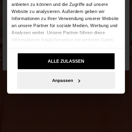
anbieten zu können und die Zugriffe auf unsere
Website zu analysieren. Außerdem geben wir
Sie greifen von Austria auf die Website zu.
Informationen zu Ihrer Verwendung unserer Website
Möchten Sie unsere United States Website
an unsere Partner für soziale Medien, Werbung und
durchsuchen?
Analysen weiter. Unsere Partner führen diese
Informationen möglicherweise mit weiteren Daten
zusammen, die Sie ihnen bereitgestellt haben oder
Nein, bleiben Sie
Ja, bringen Sie mich zu
die sie im Rahmen Ihrer Nutzung der Dienste
bei Austria
United States
gesammelt haben.
ALLE ZULASSEN
Anpassen