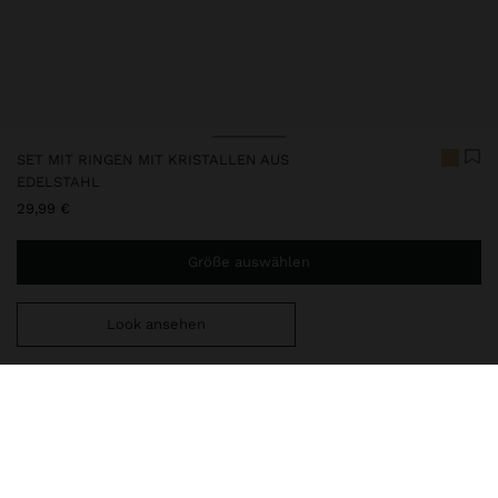
SET MIT RINGEN MIT KRISTALLEN AUS
EDELSTAHL
29,99 €
Größe auswählen
Look ansehen
Sie benötigen noch
44,99 €
für eine kostenlose Lieferung
nach Hause
248404
|
golden