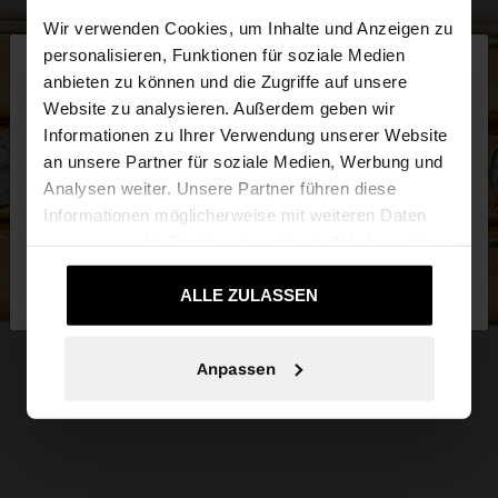
Wir verwenden Cookies, um Inhalte und Anzeigen zu
×
personalisieren, Funktionen für soziale Medien
hallo
anbieten zu können und die Zugriffe auf unsere
Website zu analysieren. Außerdem geben wir
Sie greifen von Austria auf die Website zu.
Informationen zu Ihrer Verwendung unserer Website
Möchten Sie unsere United States Website
an unsere Partner für soziale Medien, Werbung und
durchsuchen?
Analysen weiter. Unsere Partner führen diese
Informationen möglicherweise mit weiteren Daten
zusammen, die Sie ihnen bereitgestellt haben oder
Nein, bleiben Sie
Ja, bringen Sie mich zu
die sie im Rahmen Ihrer Nutzung der Dienste
bei Austria
United States
gesammelt haben.
ALLE ZULASSEN
Anpassen