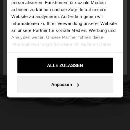
×
personalisieren, Funktionen für soziale Medien
hallo
anbieten zu können und die Zugriffe auf unsere
Website zu analysieren. Außerdem geben wir
Sie greifen von Austria auf die Website zu.
Informationen zu Ihrer Verwendung unserer Website
Möchten Sie unsere United States Website
an unsere Partner für soziale Medien, Werbung und
durchsuchen?
Analysen weiter. Unsere Partner führen diese
Informationen möglicherweise mit weiteren Daten
zusammen, die Sie ihnen bereitgestellt haben oder
Nein, bleiben Sie
Ja, bringen Sie mich zu
die sie im Rahmen Ihrer Nutzung der Dienste
bei Austria
United States
gesammelt haben.
ALLE ZULASSEN
Anpassen