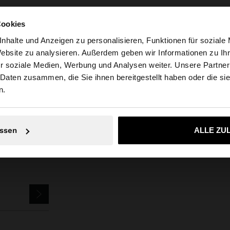
Cookies
nhalte und Anzeigen zu personalisieren, Funktionen für soziale
Website zu analysieren. Außerdem geben wir Informationen zu I
r soziale Medien, Werbung und Analysen weiter. Unsere Partner
ria auf die Website zu. Möchten Sie unsere United States
Feinschmuck
Edelstahl
Fußkettchen
fußkettchen mit gliedern - e
 Daten zusammen, die Sie ihnen bereitgestellt haben oder die s
n.
Nein, bleiben Sie bei Austria
Ja, bringen Sie m
ssen
ALLE ZU
SLETTER