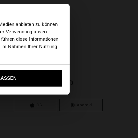
×
 Medien anbieten zu können
hrer Verwendung unserer
 führen diese Informationen
 Website
delstahl
ie im Rahmen Ihrer Nutzung
ich zu United States
LASSEN
APP DOWNLOAD
iOS
Android