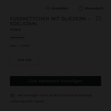
anmelden
warenkorb
FUSSKETTCHEN MIT GLIEDERN - E
DELSTAHL
15,99 €
ausgewählt
Silber
|
248393
One size
Zum Warenkorb hinzufügen
Sie benötigen noch
44,99 €
für eine kostenlose
Lieferung nach Hause