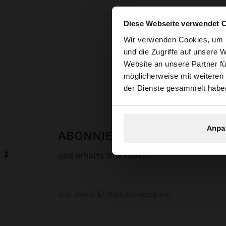
Diese Webseite verwendet 
hallo
Wir verwenden Cookies, um I
und die Zugriffe auf unsere 
Website an unsere Partner fü
Sie greifen von Aust
Parfois
möglicherweise mit weiteren
durchsuchen?
der Dienste gesammelt habe
Anpa
ABONNIERE UNSEREN NEW
und erhalte 10% rabatt