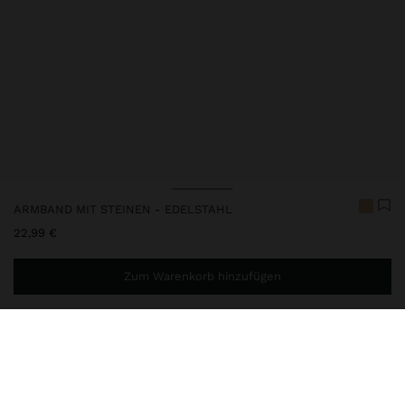
ARMBAND MIT STEINEN - EDELSTAHL
22,99 €
Zum Warenkorb hinzufügen
Sie benötigen noch
44,99 €
für eine kostenlose Lieferung
nach Hause
248152
|
grün