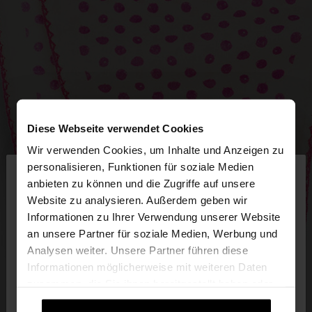
Diese Webseite verwendet Cookies
Wir verwenden Cookies, um Inhalte und Anzeigen zu
×
personalisieren, Funktionen für soziale Medien
hallo
anbieten zu können und die Zugriffe auf unsere
Website zu analysieren. Außerdem geben wir
Sie greifen von Austria auf die Website zu.
Informationen zu Ihrer Verwendung unserer Website
Möchten Sie unsere United States Website
an unsere Partner für soziale Medien, Werbung und
durchsuchen?
Analysen weiter. Unsere Partner führen diese
Informationen möglicherweise mit weiteren Daten
zusammen, die Sie ihnen bereitgestellt haben oder
Nein, bleiben Sie
Ja, bringen Sie mich zu
die sie im Rahmen Ihrer Nutzung der Dienste