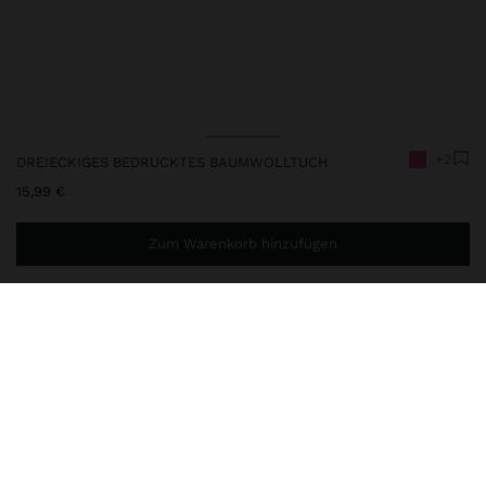
+2
DREIECKIGES BEDRUCKTES BAUMWOLLTUCH
15,99 €
Zum Warenkorb hinzufügen
Sie benötigen noch
44,99 €
für eine kostenlose Lieferung
nach Hause
248306
|
rosa
Dreieckiges Tuch mit geometrischem Kontrastdruck und
kontrastfarbiger Steppnaht. Hergestellt aus 100 % Baumwolle. Die