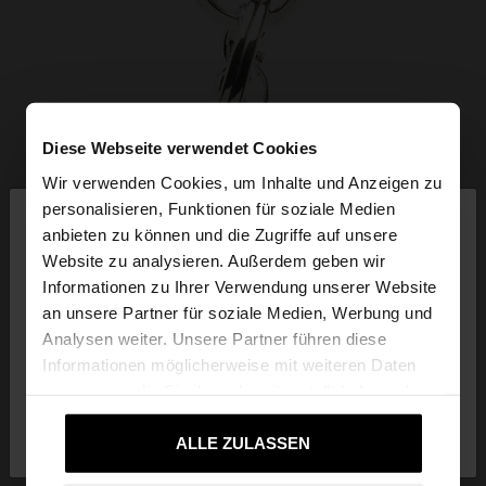
Diese Webseite verwendet Cookies
Wir verwenden Cookies, um Inhalte und Anzeigen zu
×
personalisieren, Funktionen für soziale Medien
hallo
anbieten zu können und die Zugriffe auf unsere
Website zu analysieren. Außerdem geben wir
Sie greifen von Austria auf die Website zu.
Informationen zu Ihrer Verwendung unserer Website
Möchten Sie unsere United States Website
an unsere Partner für soziale Medien, Werbung und
durchsuchen?
Analysen weiter. Unsere Partner führen diese
Informationen möglicherweise mit weiteren Daten
zusammen, die Sie ihnen bereitgestellt haben oder
Nein, bleiben Sie
Ja, bringen Sie mich zu
die sie im Rahmen Ihrer Nutzung der Dienste
bei Austria
United States
gesammelt haben.
ALLE ZULASSEN