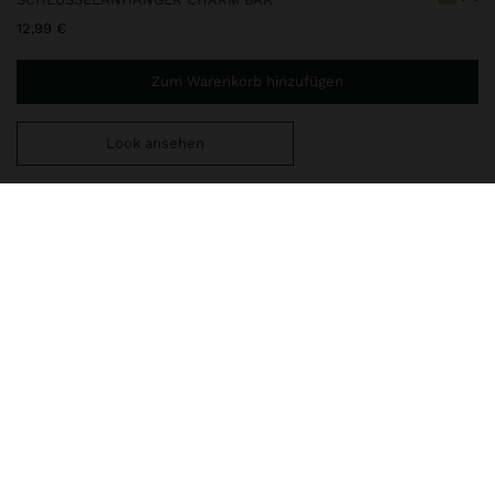
12,99 €
Zum Warenkorb hinzufügen
Look ansehen
Sie benötigen noch
44,99 €
für eine kostenlose Lieferung
nach Hause
160035
|
rosa
Accessoires
Schlüsselanhänger
lieferung, umtausch und rücksendung
zusammensetzung, pflege & herkunft