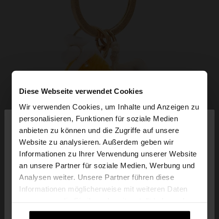
Diese Webseite verwendet Cookies
Wir verwenden Cookies, um Inhalte und Anzeigen zu
×
personalisieren, Funktionen für soziale Medien
hallo
anbieten zu können und die Zugriffe auf unsere
Website zu analysieren. Außerdem geben wir
Sie greifen von Austria auf die Website zu.
Informationen zu Ihrer Verwendung unserer Website
Möchten Sie unsere United States Website
an unsere Partner für soziale Medien, Werbung und
durchsuchen?
Analysen weiter. Unsere Partner führen diese
Informationen möglicherweise mit weiteren Daten
zusammen, die Sie ihnen bereitgestellt haben oder
Nein, bleiben Sie
Ja, bringen Sie mich zu
die sie im Rahmen Ihrer Nutzung der Dienste