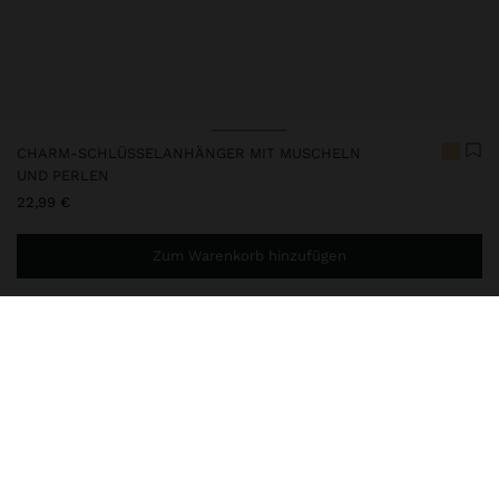
CHARM-SCHLÜSSELANHÄNGER MIT MUSCHELN
UND PERLEN
22,99 €
Zum Warenkorb hinzufügen
Sie benötigen noch
44,99 €
für eine kostenlose Lieferung
nach Hause
248223
|
mehrfarbig
Schlüsselanhänger mit maritimem Design, verziert mit natürlichen
Muscheln und Harz. Goldfarbene Metallakzente und eine elegante