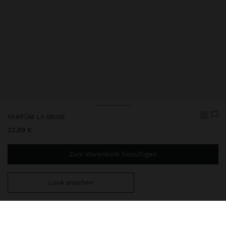
PARFÜM LA BRISE
22,99 €
Zum Warenkorb hinzufügen
Look ansehen
Sie benötigen noch
44,99 €
für eine kostenlose Lieferung