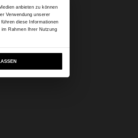
×
Sichere Zahlung
 Medien anbieten zu können
Hilfe
hrer Verwendung unserer
 führen diese Informationen
 Website
ie im Rahmen Ihrer Nutzung
ich zu United States
LASSEN