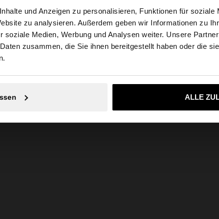
zusammensetzung, pflege &
nhalte und Anzeigen zu personalisieren, Funktionen für soziale
herkunft
asmin,
Website zu analysieren. Außerdem geben wir Informationen zu I
hrer
Empfehlung: 100% Glas
r soziale Medien, Werbung und Analysen weiter. Unsere Partner
ria auf die Website zu. Möchten Sie unsere United States
 Daten zusammen, die Sie ihnen bereitgestellt haben oder die s
n.
wahren.
alten.
Nein, bleiben Sie bei Austria
Ja, bringen Sie m
ssen
ALLE ZU
egelt