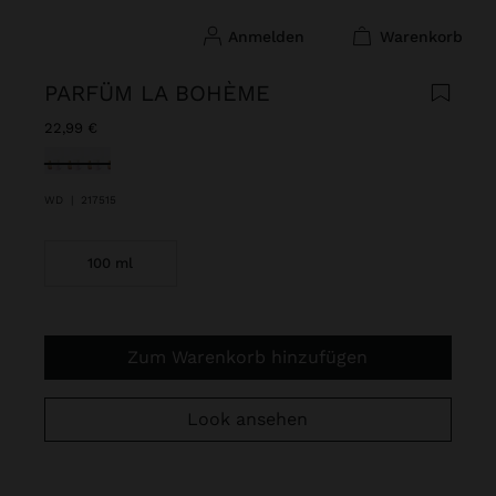
anmelden
warenkorb
PARFÜM LA BOHÈME
22,99 €
ausgewählt
WD
|
217515
100 ml
Zum Warenkorb hinzufügen
Look ansehen