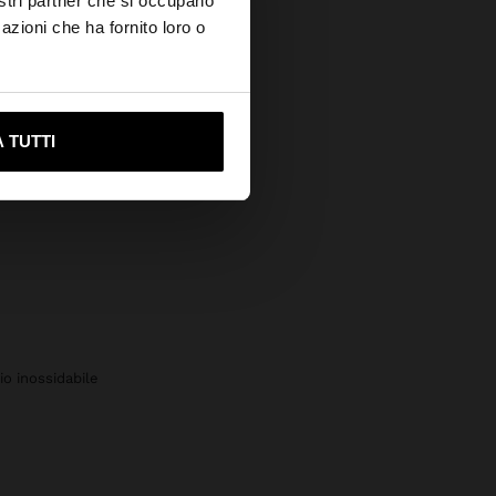
nostri partner che si occupano
azioni che ha fornito loro o
ami su United States
 TUTTI
aio inossidabile