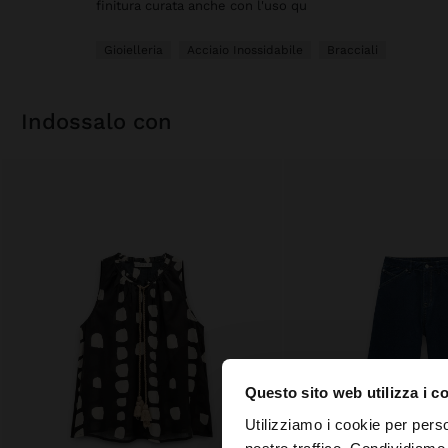
finitura curata anche con l'uso qu
Gioielleria
Acciaio Inossidabile
Bracciali
indossalo con
Questo sito web utilizza i c
ciao
Utilizziamo i cookie per perso