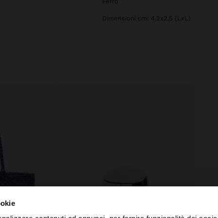
Ferro
Dimensioni cm: 4.2x2.5 (LxL)
ookie