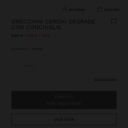
accesso
carrello
ORECCHINI CERCHI DEGRADÉ
CON CONCHIGLIE
Prezzo Ridotto Da
A
9,99 €
5,99 €
40%
Multicolore
|
235029
Unica
guida alle taglie
Esaurito
Non disponibile
Vedi look