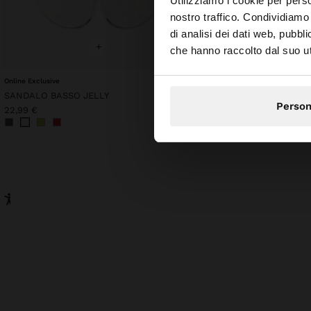
Utilizziamo i cookie per perso
nostro traffico. Condividiamo 
di analisi dei dati web, pubbl
Stai accedendo al sit
+
+
che hanno raccolto dal suo uti
Online Exclusive
Personalized
SANDALO BASSO JELLY
Person
22,99 €
29,99 €
17,99 €
40%