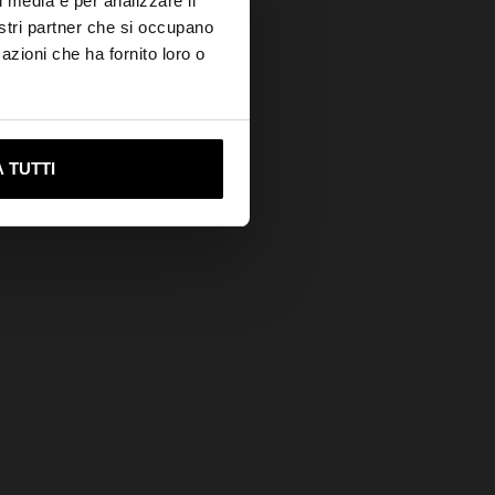
l media e per analizzare il
nostri partner che si occupano
azioni che ha fornito loro o
ami su United States
 TUTTI
e