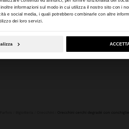
nalizzare contenuti ed annunci, per fornire funzionalità dei socia
inoltre informazioni sul modo in cui utilizza il nostro sito con i 
icità e social media, i quali potrebbero combinarle con altre inform
o da Italia. Vuoi navigare sul nostro sito United States?
+
lizzo dei loro servizi.
ANELLO PER IL DITO DEL PIEDE PLACCATO ARGENTO - ARGENTO 925
No, resta in Italia
Sì, port
BORSA TOTE CON INTRECCIO EFFETTO PAGLIA
35,99 €
alizza
ACCETTA
Parfois
Bigiotteria
Orecchini
orecchini cerchi degradé con conchigli