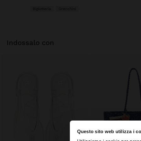
Bigiotteria
Orecchini
indossalo con
Questo sito web utilizza i c
ciao