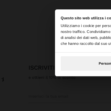
Questo sito web utilizza i c
ciao
Utilizziamo i cookie per perso
nostro traffico. Condividiamo 
Parfois
di analisi dei dati web, pubbl
Stai accedendo al sit
che hanno raccolto dal suo uti
Person
ISCRIVITI ALLA NOSTRA N
e ottieni il 10% di sconto