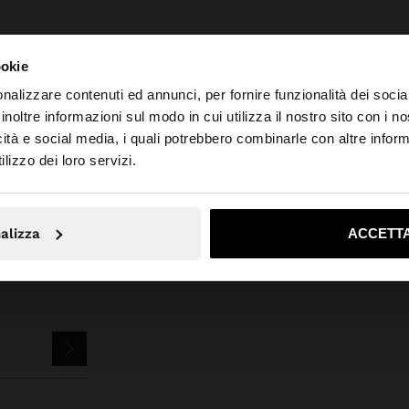
ookie
nalizzare contenuti ed annunci, per fornire funzionalità dei socia
inoltre informazioni sul modo in cui utilizza il nostro sito con i 
Bigiotteria
Orecchini
Orecchini a Cerchio
set di orecchini a cerchio 
icità e social media, i quali potrebbero combinarle con altre inform
o da Italia. Vuoi navigare sul nostro sito United States?
lizzo dei loro servizi.
No, resta in Italia
Sì, port
alizza
ACCETTA
EWSLETTER