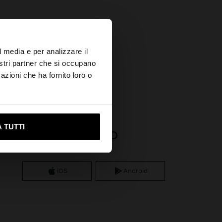
×
l media e per analizzare il
nostri partner che si occupano
allungati
azioni che ha fornito loro o
ami su United States
 TUTTI
APP DOWNLOAD
iOS
Android