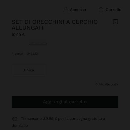
accesso
carrello
SET DI ORECCHINI A CERCHIO
ALLUNGATI
10,99 €
Selezionato
Argento
|
243222
Unica
guida alle taglie
Aggiungi al carrello
Ti mancano
39,99 €
per la consegna gratuita a
domicilio