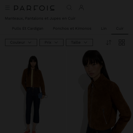
Manteaux, Pantalons et Jupes en Cuir
es
Pulls Et Cardigan
Ponchos et Kimonos
Lin
Cuir
Couleur
Prix
Taille