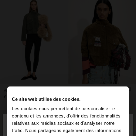
VESTE EN CUIR COL MONTANT
VESTE EN CUIR AVEC POCHES
€119,99
€119,99
Ce site web utilise des cookies.
Les cookies nous permettent de personnaliser le
×
contenu et les annonces, d'offrir des fonctionnalités
bonjour
relatives aux médias sociaux et d'analyser notre
trafic. Nous partageons également des informations