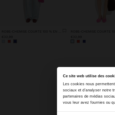
ROBE-CHEMISE COURTE 100 % EN LYOCELL
€32,99
€32,99
Ce site web utilise des cook
bonjour
Les cookies nous permettent d
sociaux et d'analyser notre t
partenaires de médias sociaux
Vous accédez au site
Chez Pa
briller 
vous leur avez fournies ou qu'
tendance
nuit.