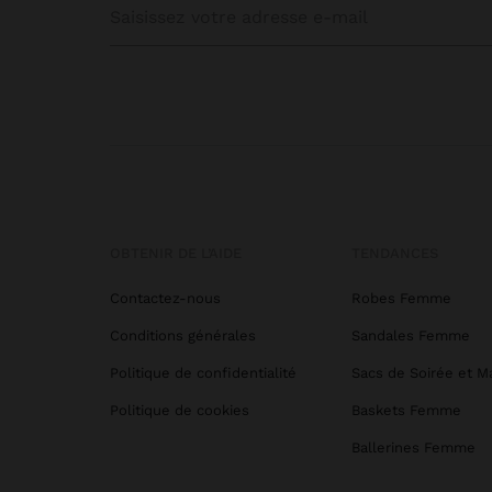
Pour les
longueur
mariage
excessi
Si vous 
Avec de
idéales
La robe
occasion
personn
OBTENIR DE L’AIDE
TENDANCES
Nous ne
Contactez-nous
Robes Femme
pour ce 
trouvere
Conditions générales
Sandales Femme
mérite.
Pour cel
intempor
Politique de confidentialité
Sacs de Soirée et M
complét
toute g
Politique de cookies
Baskets Femme
élégant
Toutes 
Ballerines Femme
accordan
nous co
procurer