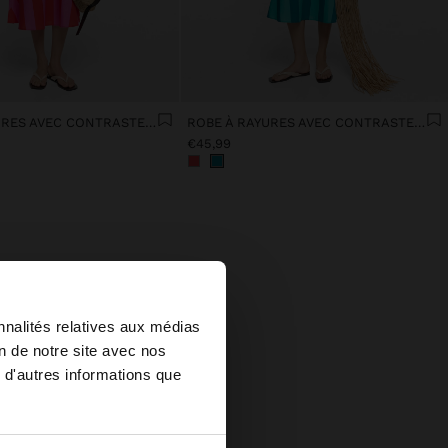
ROBE À RAYURES AVEC CONTRASTE 100% COTON
ROBE À RAYURES AVEC CONTRASTE 100% COTON
€45,99
×
nnalités relatives aux médias
on de notre site avec nos
 d'autres informations que
United States?
us faire
ur ou de