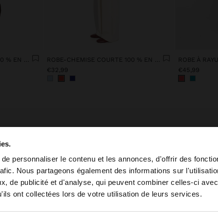
ROBE-CHEMISE COURTE 100 % EN LYOCELL
ROBE-CHEMISE COURTE 100 % EN LYOCELL
€32,99
€45,99
ies.
e personnaliser le contenu et les annonces, d'offrir des fonctio
rafic. Nous partageons également des informations sur l'utilisati
Robes pour toutes les occasions
, de publicité et d'analyse, qui peuvent combiner celles-ci avec
 depuis Martinique. Voulez-vous parcourir notre site au 
rfois, vous trouverez une sélection de robes de soirée conçues pour vo
à chaque célébration. Notre collection allie élégance, style et dernières
ils ont collectées lors de votre utilisation de leurs services.
s pour vous offrir la robe d'invitée mariage parfaite, qu'elle soit de jo