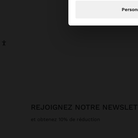
Co
Person
Des rob
plus si
valeur v
robes d'
Si vous 
mariage
soirée
e
s'adapte
Notre c
tout év
nos robe
Pour la
démodent
parfait
touche d
REJOIGNEZ NOTRE NEWSLE
et obtenez 10% de réduction
La robe
Parfois,
le quot
différe