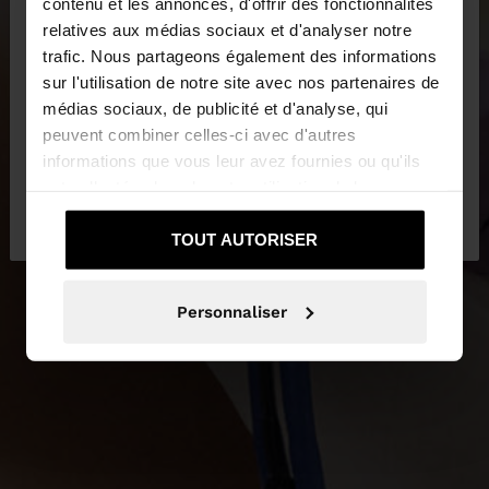
×
contenu et les annonces, d'offrir des fonctionnalités
bonjour
relatives aux médias sociaux et d'analyser notre
trafic. Nous partageons également des informations
sur l'utilisation de notre site avec nos partenaires de
Vous accédez au site depuis Martinique. Voulez-
NEW IN
médias sociaux, de publicité et d'analyse, qui
vous parcourir notre site au United States?
peuvent combiner celles-ci avec d'autres
PLUS D'INFORMATIONS
informations que vous leur avez fournies ou qu'ils
ont collectées lors de votre utilisation de leurs
Non, je souhaite
Oui, dirigez-moi vers
services.
rester sur Martinique
United States
TOUT AUTORISER
Personnaliser