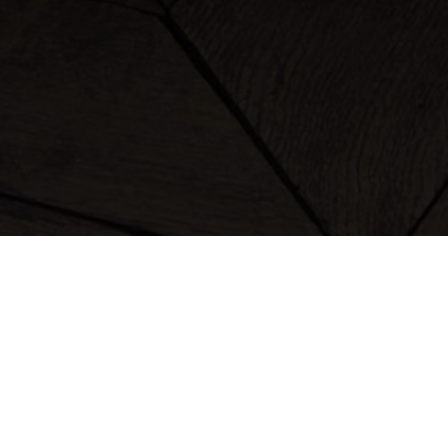
vêtements
sacs