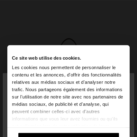
Ce site web utilise des cookies.
Les cookies nous permettent de personnaliser le
×
contenu et les annonces, d'offrir des fonctionnalités
bonjour
relatives aux médias sociaux et d'analyser notre
trafic. Nous partageons également des informations
sur l'utilisation de notre site avec nos partenaires de
Vous accédez au site depuis Martinique. Voulez-
médias sociaux, de publicité et d'analyse, qui
vous parcourir notre site au United States?
peuvent combiner celles-ci avec d'autres
informations que vous leur avez fournies ou qu'ils
ont collectées lors de votre utilisation de leurs
Non, je souhaite
Oui, dirigez-moi vers
services.
rester sur Martinique
United States